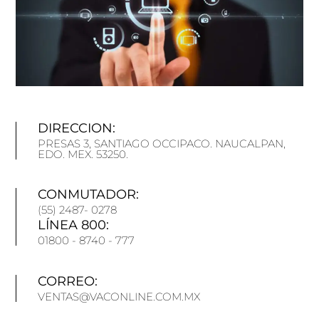
DIRECCION:
PRESAS 3, SANTIAGO OCCIPACO. NAUCALPAN,
EDO. MEX. 53250.
CONMUTADOR:
(55) 2487- 0278
LÍNEA 800:
01800 - 8740 - 777
CORREO:
VENTAS@VACONLINE.COM.MX